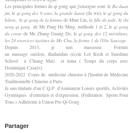
Les principales formes de qi gong que j'enseigne sont: le
Ba duan
jin,
le
qi gong des 6 sons
,
la grande danse
(da wu), l
e qi gong du
bâton
, le
qi gong de la femme
de Mme Liu,
la fille de jade
, le
zhi
neng qi gong
de Me Pang He Ming, méthode 1 et 2, le
qi gong
du coeur
de Me Zhang Guang De, le
qi gong des 12 méridiens
,
les 24 exercices taoïstes de Me Chu, la forme 1 de l'Oie Sauvage.
Depuis 2013, je suis masseuse. Formée
au massage suédois, thaïlandais (école Loï Kroh et Sunshine
School à Chiang Maï) et tuina ( Temps du corps avec
Dominique Casaÿs).
2020-2022 Cours de médecine chinoise à l'Institut de Médecine
Traditionnelle Chinoise à Paris.
Je suis titulaire d'un C.Q.P d'Animateur Loisirs sportifs, Activités
Gymniques d'entretien et d'expression. (Fédération Sports Pour
Tous.) Adhérente à Union Pro Qi Gong.
Partager