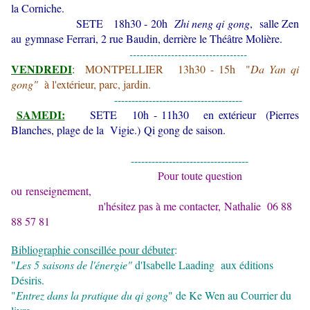
la Corniche.
SETE 18h30 - 20h
Zhi neng qi gong
, salle Zen
au gymnase Ferrari, 2 rue Baudin,
derrière le Théâtre Molière.
----------------------------------
VENDREDI
:
MONTPELLIER 13h30 - 15h "
Da Yan qi
gong"
à l'extérieur, parc, jardin.
-------------------------------------
SAMEDI:
SETE 10h - 11h30 en extérieur (Pierres
Blanches, plage de la Vigie.) Qi gong de saison.
----------------------------------
Pour toute question
ou renseignement,
n'hésitez pas à me contacter, Nathalie 06 88
88 57 81
Bibliographie conseillée p
our débuter
:
"
Les 5 saisons de l'énergie"
d'Isabelle Laading aux éditions
Désiris.
"
Entrez dans la pratique du qi gong
" de Ke Wen au Courrier du